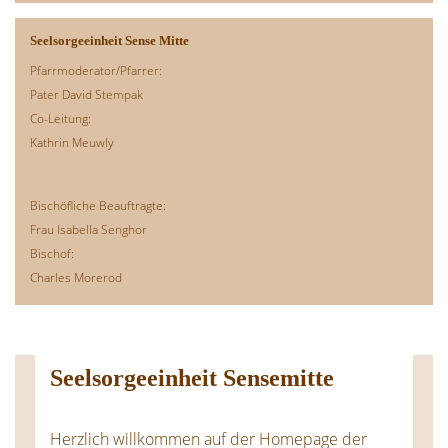
Seelsorgeeinheit Sense Mitte
Pfarrmoderator/Pfarrer:
Pater David Stempak
Co-Leitung:
Kathrin Meuwly
Bischöfliche Beauftragte:
Frau Isabella Senghor
Bischof:
Charles Morerod
Seelsorgeeinheit Sensemitte
Herzlich willkommen auf der Homepage der